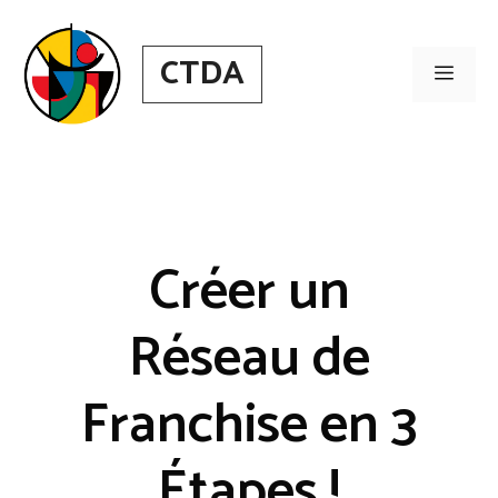
Aller
au
CTDA
contenu
Men
Créer un
Réseau de
Franchise en 3
Étapes !