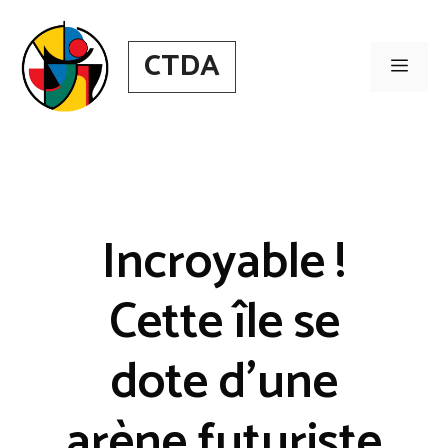
Aller
au
CTDA
contenu
Men
Incroyable !
Cette île se
dote d’une
arène futuriste