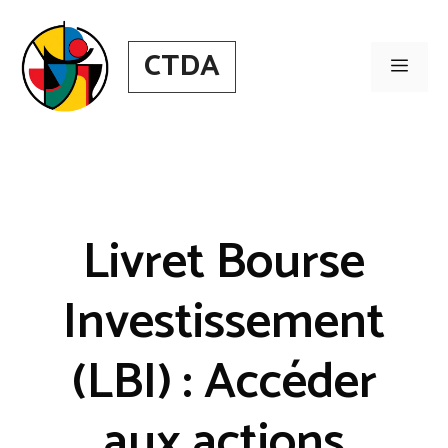
Aller
au
CTDA
contenu
Men
Livret Bourse
Investissement
(LBI) : Accéder
aux actions